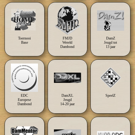
Toernooi
FMJD
DamZ
Base
Wereld
Jeugd tot
Dambond
13 jaar
EDC
DamXL
SpeelZ
Europese
Jeugd
Dambond
14-20 jaar