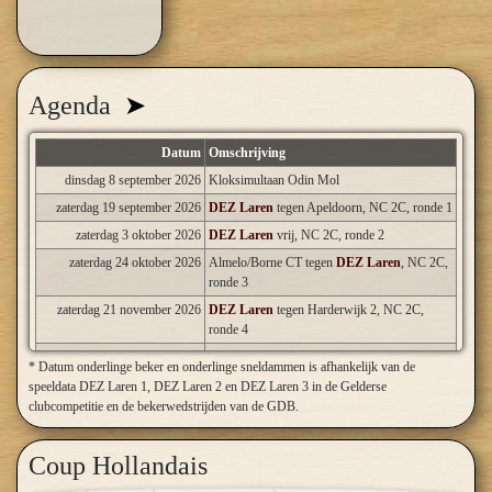
➤
Agenda
Datum
Omschrijving
dinsdag 8 september 2026
Kloksimultaan Odin Mol
zaterdag 19 september 2026
DEZ Laren
tegen Apeldoorn, NC 2C, ronde 1
zaterdag 3 oktober 2026
DEZ Laren
vrij, NC 2C, ronde 2
zaterdag 24 oktober 2026
Almelo/Borne CT tegen
DEZ Laren
, NC 2C,
ronde 3
zaterdag 21 november 2026
DEZ Laren
tegen Harderwijk 2, NC 2C,
ronde 4
zaterdag 28 november 2026
Hartholt Olie CT tegen
DEZ Laren
, NC 2C,
* Datum onderlinge beker en onderlinge sneldammen is afhankelijk van de
ronde 5
speeldata DEZ Laren 1, DEZ Laren 2 en DEZ Laren 3 in de Gelderse
zaterdag 19 december 2026
DEZ Laren
tegen DEZ Westerhaar 3, NC 2C,
clubcompetitie en de bekerwedstrijden van de GDB.
ronde 6
zaterdag 16 januari 2027
DIOS Achterhoek 3 tegen
DEZ Laren
, NC
Coup Hollandais
2C, ronde 7