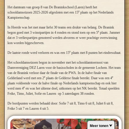
R4
DEZ Laren
De Waarddammers
0
8
22
Adrie van Outheusden
1099
B
6
1
1
4
3
34
11
Het damteam van groep 8 van De Braninkschool (Laren) heeft het
1
Gerrit Wassink (1252)
Wim Kalis (1387)
0
2
e
schooldamseizoen 2025-2026 afgesloten met een 15
plaats op het Nederlands
23
Arie Koster
1001
B
6
1
0
5
2
35
14
Kampioenschap.
2
Tonny Roeterdink (1033)
Job Arts (1273)
0
2
24
Jack van der Plas
981
B
6
1
0
5
2
29
4
3
Dinand Stegeman (889)
Shammie Kasnadi (1285)
0
2
In Heerde was het met maar liefst 30 teams een drukte van belang. De Branink
e
4
Gerrit Roeterdink (885)
Rik Verboon (1354)
0
2
begon goed met 3 winstpartijen in 4 ronden en stond toen op een 5
plaats. Jammer
Finale Categorie B2
dat er 3 verliespartijen genoteerd werden alvorens er weer prachtige overwinning
R5
Ons Genoegen Wapenveld
DEZ Laren
6
2
kon worden bijgeschreven.
1
Rick Hakvoort (1360)
Gerrit Wassink (1252)
0
2
Pl
Naam
Rating
1
2
3
4
5
6
7
8
We
Wi
Re
Ve
Pt
SB
e
De laatste ronde werd verloren en was een 15
plaats met 8 punten het eindresultaat.
2
Rienk van Marle (1309)
Tonny Roeterdink (1033)
2
0
Radjan
1
1013
X
2
1
1
1
2
2
2
7
4
3
0
11
64
Gobardhan
3
John Kroon (1140)
Dinand Stegeman (889)
2
0
Het schooldamseizoen begon in november met het schooldamtoernooi van
2
Tom Westhof
1070
0
X
2
2
0
2
2
2
7
5
0
2
10
54
Damvereniging DEZ Laren voor de basisscholen in de gemeente Lochem. Het team
4
Erik Bakker (1067)
Gerrit Roeterdink (885)
2
0
van de Branink verloor daar de finale van de PWA. In de halve finale van
3
Pim Filius
1041
1
0
X
2
1
2
2
2
7
4
2
1
10
53
R6
DEZ Laren
Heerenveen
3
5
e
e
Gelderland werd met een 2
plaats de Gelderse finale bereikt. Daar was een 4
Kennedy
1
Gerrit Wassink (1252)
Martin Boersbroek (994)
2
0
plaats voldoende voor de halve finale op Nederlands kampioenschap en ook hier
4
949
1
0
0
X
2
2
1
2
7
3
2
2
8
42
Krishnadath
e
werd men 4
en was het ultieme doel, uitkomen op het NK bereikt. Totaal speelden
2
Tonny Roeterdink (1033)
Oscar Veltman (1139)
1
1
Feike, Timo, Juliet, Sofie en Lauren op 5 zaterdagen 38 ronden.
Jan-Maarten
984
1
2
1
0
X
1
2
1
7
2
4
1
8
53
3
Dinand Stegeman (889)
Wim van der Molen (1059)
0
2
Koorn
De bordpunten werden behaald door: Sofie 7 uit 8, Timo 6 uit 8, Juliet 6 uit 8,
4
Gerrit Roeterdink (885)
Tjipke Smedinga (1207)
0
2
6
Ralf Richters
1087
0
0
0
0
1
X
2
1
7
1
2
4
4
16
Feike 5 uit 7 en Lauren 4 uit 5.
7
Cees de Leeuw
0
0
0
1
0
0
X
2
7
1
1
5
3
12
Zie ook
Toernooibase
8
Peter Swelsen
990
0
0
0
0
1
1
0
X
7
0
2
5
2
12
Meer tonen ⮟