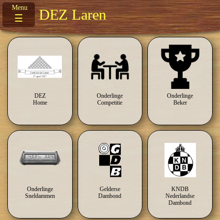
DEZ Laren
☰
DEZ
Onderlinge
Onderlinge
Home
Competitie
Beker
Onderlinge
Gelderse
KNDB
Sneldammen
Dambond
Nederlandse
Dambond