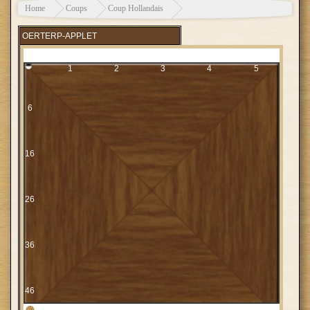
zaterdag 30 januari 2027
DEZ Laren
tegen DIOS-DVOIJ CT, NC 2C,
Home
Coups
Coup Hollandais
ronde 8
zaterdag 20 februari 2027
Oost-Veluwe CT tegen
DEZ Laren
, NC 2C,
OERTERP-APPLET
ronde 9
1
2
3
4
5
6
16
26
36
46