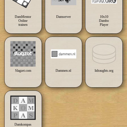
DamMentor
Damserver
10x10
Online
Dambo
trainen
Player
Slagzet.com
Dammen.nl
lidraughts.org
Damkompas