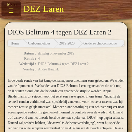
DEZ Laren
☰
DIOS Beltrum 4 tegen DEZ Laren 2
Home
Clubcompetities
2019-2020
Gelderse clubcompetitie
DIOS
Datum :
dinsdag 5 november 2019
Ronde :
4
Wedstrijd :
DIOS Beltrum 4 tegen DEZ Laren 2
Verslag :
André Haijtink
In de derde ronde van het kampioenschap moest het maar eens gebeuren. We wilden
van de 0 punten af. We hadden aan DIOS Beltrum 4 een tegenstander die ook nog
op 0 punten stond, dus dat beloofde een spannende strijd te worden. Appie
Bielderman is dit seizoen voor het eerst een vaste speler in ons team. Nadat hij de
eerste 2 ronden verhinderd was speelde hij vanavond voor het eerst mee en was hij
met een remise gelijk succesvol. Met een stand waarbij hij zijn schijven vrij ver naar
voren speelde verloor hij geen enkel moment de controle over de wedstrijd. Dinand
trof vanavond aan het tweede bord de sterkste speler van DIOS4; op papier althans.
Dinand zal gedacht hebben, "de aanval is de beste verdediging", want hij speelde
één van z'n witte schijven zeer brutaal op veld 37 tussen de zwarte schijven. Helaas