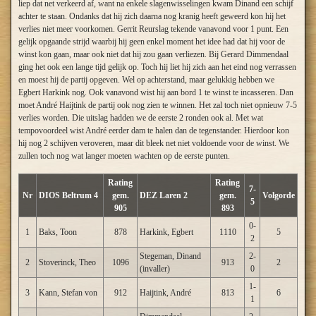
liep dat net verkeerd af, want na enkele slagenwisselingen kwam Dinand een schijf
achter te staan. Ondanks dat hij zich daarna nog kranig heeft geweerd kon hij het
verlies niet meer voorkomen. Gerrit Reurslag tekende vanavond voor 1 punt. Een
gelijk opgaande strijd waarbij hij geen enkel moment het idee had dat hij voor de
winst kon gaan, maar ook niet dat hij zou gaan verliezen. Bij Gerard Dimmendaal
ging het ook een lange tijd gelijk op. Toch hij liet hij zich aan het eind nog verrassen
en moest hij de partij opgeven. Wel op achterstand, maar gelukkig hebben we
Egbert Harkink nog. Ook vanavond wist hij aan bord 1 te winst te incasseren. Dan
moet André Haijtink de partij ook nog zien te winnen. Het zal toch niet opnieuw 7-5
verlies worden. Die uitslag hadden we de eerste 2 ronden ook al. Met wat
tempovoordeel wist André eerder dam te halen dan de tegenstander. Hierdoor kon
hij nog 2 schijven veroveren, maar dit bleek net niet voldoende voor de winst. We
zullen toch nog wat langer moeten wachten op de eerste punten.
Rating
Rating
7-
Nr
DIOS Beltrum 4
gem.
DEZ Laren 2
gem.
Volgorde
5
905
893
0-
1
Baks, Toon
878
Harkink, Egbert
1110
5
2
Stegeman, Dinand
2-
2
Stoverinck, Theo
1096
913
2
(invaller)
0
1-
3
Kann, Stefan von
912
Haijtink, André
813
6
1