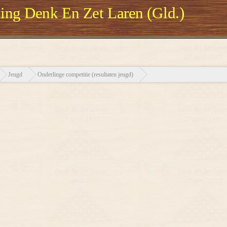
ng Denk En Zet Laren (Gld.)
Jeugd
Onderlinge competitie (resultaten jeugd)