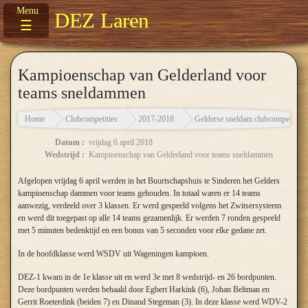
DEZ Laren
☰
Kampioenschap van Gelderland voor
teams sneldammen
Home
Clubcompetities
2017-2018
Gelderse sneldam clubcompetitie
Datum :
vrijdag 6 april 2018
Wedstrijd :
Kampioenschap van Gelderland voor teams sneldammen
Afgelopen vrijdag 6 april werden in het Buurtschapshuis te Sinderen het Gelders
kampioenschap dammen voor teams gehouden. In totaal waren er 14 teams
aanwezig, verdeeld over 3 klassen. Er werd gespeeld volgens het Zwitsersysteem
en werd dit toegepast op alle 14 teams gezamenlijk. Er werden 7 ronden gespeeld
met 5 minuten bedenktijd en een bonus van 5 seconden voor elke gedane zet.
In de hoofdklasse werd WSDV uit Wageningen kampioen.
DEZ-1 kwam in de 1e klasse uit en werd 3e met 8 wedstrijd- en 26 bordpunten.
Deze bordpunten werden behaald door Egbert Harkink (6), Johan Beltman en
Gerrit Roeterdink (beiden 7) en Dinand Stegeman (3). In deze klasse werd WDV-2