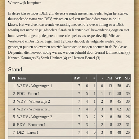
Winterswijk kampioen.
In de 2e klasse moest DEZ-2 in de eerste ronde meteen aantreden tegen het sterke,
thuisspelende teams van DSV, misschien wel een titelkandidaat voor in de 1e
klasse. Het werd een daverende verrassing met een 6-2 overwinning over DEZ,
waarbij met name de jeugdspelers Sarah en Karsten veel bewondering oogsten met
hun overwinningen op de gerenommeerde spelers als respectievelijk Michael
Westerveld en Jos Rave. Tegen half 12 bleek dat ook de volgende wedstrijden
genoegen punten opleverden om zich kampioen te mogen noemen in de 2e klasse.
De punten die hiervoor nodig waren, werden behaald door Gerard Dimmendaal (7),
Karsten Konniger (6) Sarah Hanhart (4) en Herman Beuzel (3).
Stand
Pl
Team
AW
+
=
-
Pnt
WP
SB
1
WSDV - Wageningen 1
7
6
1
0
13
58
43
2
PDC - Putten 1
7
5
1
1
11
58
39
3
WDV - Winterswijk 2
7
4
1
2
9
45
30
4
WDV - Winterswijk 1
7
4
0
3
8
62
32
5
WSDV - Wageningen 2
7
3
2
2
8
58
26
6
BDV - Brummen 1
7
3
2
2
8
52
31
7
DEZ - Laren 1
7
4
0
3
8
48
26