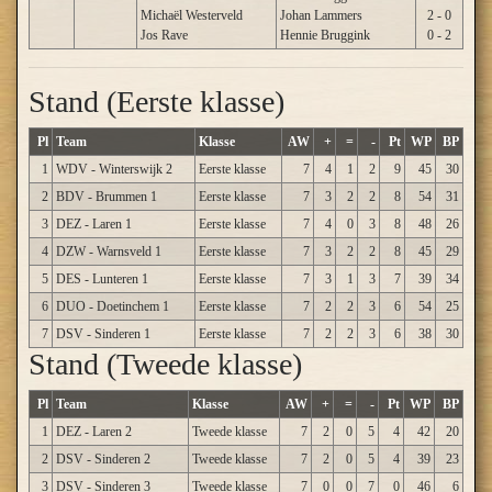
Michaël Westerveld
Johan Lammers
2 - 0
Jos Rave
Hennie Bruggink
0 - 2
Stand (Eerste klasse)
Pl
Team
Klasse
AW
+
=
-
Pt
WP
BP
1
WDV - Winterswijk 2
Eerste klasse
7
4
1
2
9
45
30
2
BDV - Brummen 1
Eerste klasse
7
3
2
2
8
54
31
3
DEZ - Laren 1
Eerste klasse
7
4
0
3
8
48
26
4
DZW - Warnsveld 1
Eerste klasse
7
3
2
2
8
45
29
5
DES - Lunteren 1
Eerste klasse
7
3
1
3
7
39
34
6
DUO - Doetinchem 1
Eerste klasse
7
2
2
3
6
54
25
7
DSV - Sinderen 1
Eerste klasse
7
2
2
3
6
38
30
Stand (Tweede klasse)
Pl
Team
Klasse
AW
+
=
-
Pt
WP
BP
1
DEZ - Laren 2
Tweede klasse
7
2
0
5
4
42
20
2
DSV - Sinderen 2
Tweede klasse
7
2
0
5
4
39
23
3
DSV - Sinderen 3
Tweede klasse
7
0
0
7
0
46
6