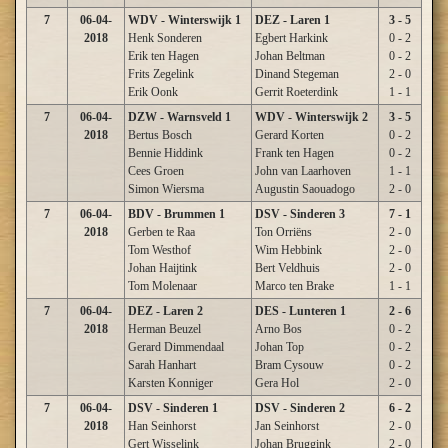
7
06-04-
WDV - Winterswijk 1
DEZ - Laren 1
3 - 5
2018
Henk Sonderen
Egbert Harkink
0 - 2
Erik ten Hagen
Johan Beltman
0 - 2
Frits Zegelink
Dinand Stegeman
2 - 0
Erik Oonk
Gerrit Roeterdink
1 - 1
7
06-04-
DZW - Warnsveld 1
WDV - Winterswijk 2
3 - 5
2018
Bertus Bosch
Gerard Korten
0 - 2
Bennie Hiddink
Frank ten Hagen
0 - 2
Cees Groen
John van Laarhoven
1 - 1
Simon Wiersma
Augustin Saouadogo
2 - 0
7
06-04-
BDV - Brummen 1
DSV - Sinderen 3
7 - 1
2018
Gerben te Raa
Ton Orriëns
2 - 0
Tom Westhof
Wim Hebbink
2 - 0
Johan Haijtink
Bert Veldhuis
2 - 0
Tom Molenaar
Marco ten Brake
1 - 1
7
06-04-
DEZ - Laren 2
DES - Lunteren 1
2 - 6
2018
Herman Beuzel
Arno Bos
0 - 2
Gerard Dimmendaal
Johan Top
0 - 2
Sarah Hanhart
Bram Cysouw
0 - 2
Karsten Konniger
Gera Hol
2 - 0
7
06-04-
DSV - Sinderen 1
DSV - Sinderen 2
6 - 2
2018
Han Seinhorst
Jan Seinhorst
2 - 0
Gert Wisselink
Johan Bruggink
2 - 0