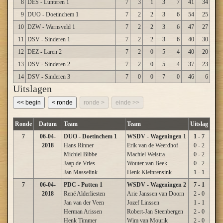
8
DES - Lunteren 1
7
3
1
3
7
41
34
9
DUO - Doetinchem 1
7
2
2
3
6
54
25
10
DZW - Warnsveld 1
7
2
2
3
6
47
27
11
DSV - Sinderen 1
7
2
2
3
6
40
30
12
DEZ - Laren 2
7
2
0
5
4
40
20
13
DSV - Sinderen 2
7
2
0
5
4
37
23
14
DSV - Sinderen 3
7
0
0
7
0
46
6
Uitslagen
<< begin
< ronde
ronde >
einde >>
Ronde
Datum
Team
Team
Uitslag
7
06-04-
DUO - Doetinchem 1
WSDV - Wageningen 1
1 - 7
2018
Hans Rinner
Erik van de Weerdhof
0 - 2
Michiel Bibbe
Machiel Weistra
0 - 2
Jaap de Vries
Wouter van Beek
0 - 2
Jan Masselink
Henk Kleinrensink
1 - 1
7
06-04-
PDC - Putten 1
WSDV - Wageningen 2
7 - 1
2018
René Alderliesten
Arie Janssen van Doorn
2 - 0
Jan van der Veen
Jozef Linssen
1 - 1
Herman Arissen
Robert-Jan Steenbergen
2 - 0
Henk Timmer
Wim van Mourik
2 - 0