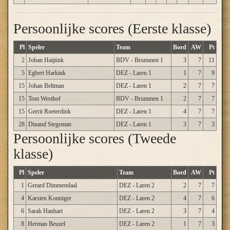
Persoonlijke scores (Eerste klasse)
Pl
Speler
Team
Bord
AW
Pt
2
Johan Haijtink
BDV - Brummen 1
3
7
11
5
Egbert Harkink
DEZ - Laren 1
1
7
9
15
Johan Beltman
DEZ - Laren 1
2
7
7
15
Tom Westhof
BDV - Brummen 1
2
7
7
15
Gerrit Roeterdink
DEZ - Laren 1
4
7
7
28
Dinand Stegeman
DEZ - Laren 1
3
7
3
Persoonlijke scores (Tweede
klasse)
Pl
Speler
Team
Bord
AW
Pt
1
Gerard Dimmendaal
DEZ - Laren 2
2
7
7
4
Karsten Konniger
DEZ - Laren 2
4
7
6
6
Sarah Hanhart
DEZ - Laren 2
3
7
4
8
Herman Beuzel
DEZ - Laren 2
1
7
3