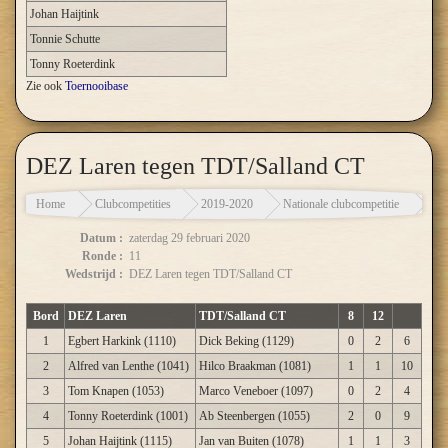
Johan Haijtink
Tonnie Schutte
Tonny Roeterdink
Zie ook
Toernooibase
DEZ Laren tegen TDT/Salland CT
Home
Clubcompetities
2019-2020
Nationale clubcompetitie
DEZ
Datum :
zaterdag 29 februari 2020
Ronde :
11
Wedstrijd :
DEZ Laren tegen TDT/Salland CT
Bord
DEZ Laren
TDT/Salland CT
8
12
1
Egbert Harkink (1110)
Dick Beking (1129)
0
2
6
2
Alfred van Lenthe (1041)
Hilco Braakman (1081)
1
1
10
3
Tom Knapen (1053)
Marco Veneboer (1097)
0
2
4
4
Tonny Roeterdink (1001)
Ab Steenbergen (1055)
2
0
9
5
Johan Haijtink (1115)
Jan van Buiten (1078)
1
1
3