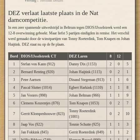
Verslag :
Herman Beuzel
DEZ verlaat laatste plaats in de Nat
damcompetitie.
In een zeer spannende uitwedstrijd in Beltrum tegen DIOS/IJsselstreek werd een
12-8 overwinning geboekt. Maar liefst 5 partijen eindigden in remise. Het verschil
werd gemaakt door de winstpartijen van Tonny Roeterdink, Tom Knapen en Johan
Haijtink. DEZ staat nu op de 8e plaats.
Bord
DIOS/IJsselstreek CT
DEZ Laren
8
12
1
Stefan von Kann (912)
Danny Dix (1153)
2
0
5
2
Bernard Renting (920)
Johan Haijtink (1115)
0
2
1
3
Peter Aartsen
Dinand Stegeman (913)
1
1
6
4
Pascal Slutter (1014)
Egbert Harkink (1110)
1
1
8
5
Jan Vesters (998)
Johan Beltman (966)
1
1
9
6
Clemens Keurentjes (876)
Tom Knapen (1053)
0
2
7
Tonny Roeterdink
7
Gerrit Klompenhouwer (823)
0
2
10
(1001)
8
Jaap Vos (922)
Tonnie Schutte (925)
1
1
3
9
Jan Fokkink (845)
Gerrit Roeterdink (849)
1
1
2