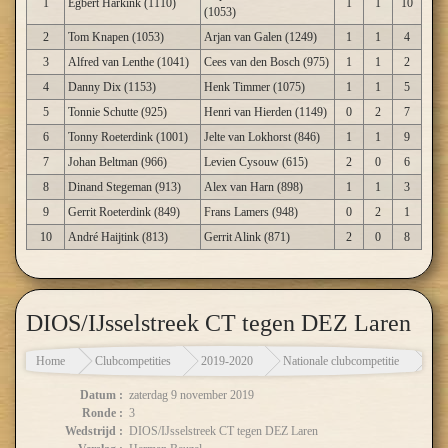
1
Egbert Harkink (1110)
1
1
10
(1053)
2
Tom Knapen (1053)
Arjan van Galen (1249)
1
1
4
3
Alfred van Lenthe (1041)
Cees van den Bosch (975)
1
1
2
4
Danny Dix (1153)
Henk Timmer (1075)
1
1
5
5
Tonnie Schutte (925)
Henri van Hierden (1149)
0
2
7
6
Tonny Roeterdink (1001)
Jelte van Lokhorst (846)
1
1
9
7
Johan Beltman (966)
Levien Cysouw (615)
2
0
6
8
Dinand Stegeman (913)
Alex van Harn (898)
1
1
3
9
Gerrit Roeterdink (849)
Frans Lamers (948)
0
2
1
10
André Haijtink (813)
Gerrit Alink (871)
2
0
8
DIOS/IJsselstreek CT tegen DEZ Laren
Home
Clubcompetities
2019-2020
Nationale clubcompetitie
DIO
Datum :
zaterdag 9 november 2019
Ronde :
3
Wedstrijd :
DIOS/IJsselstreek CT tegen DEZ Laren