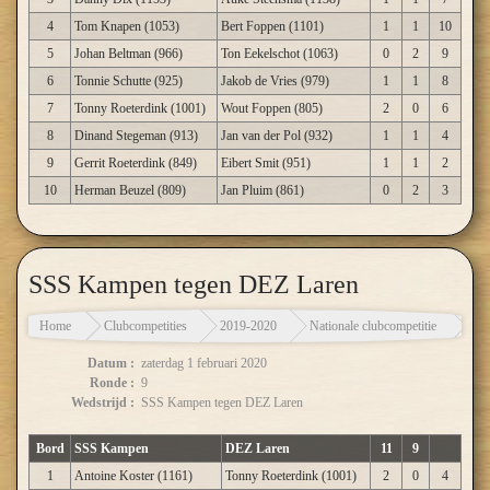
4
Tom Knapen (1053)
Bert Foppen (1101)
1
1
10
5
Johan Beltman (966)
Ton Eekelschot (1063)
0
2
9
6
Tonnie Schutte (925)
Jakob de Vries (979)
1
1
8
7
Tonny Roeterdink (1001)
Wout Foppen (805)
2
0
6
8
Dinand Stegeman (913)
Jan van der Pol (932)
1
1
4
9
Gerrit Roeterdink (849)
Eibert Smit (951)
1
1
2
10
Herman Beuzel (809)
Jan Pluim (861)
0
2
3
SSS Kampen tegen DEZ Laren
Home
Clubcompetities
2019-2020
Nationale clubcompetitie
SSS
Datum :
zaterdag 1 februari 2020
Ronde :
9
Wedstrijd :
SSS Kampen tegen DEZ Laren
Bord
SSS Kampen
DEZ Laren
11
9
1
Antoine Koster (1161)
Tonny Roeterdink (1001)
2
0
4