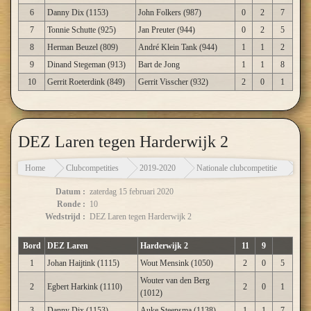
6
Danny Dix (1153)
John Folkers (987)
0
2
7
7
Tonnie Schutte (925)
Jan Preuter (944)
0
2
5
8
Herman Beuzel (809)
André Klein Tank (944)
1
1
2
9
Dinand Stegeman (913)
Bart de Jong
1
1
8
10
Gerrit Roeterdink (849)
Gerrit Visscher (932)
2
0
1
DEZ Laren tegen Harderwijk 2
Home
Clubcompetities
2019-2020
Nationale clubcompetitie
DEZ
Datum :
zaterdag 15 februari 2020
Ronde :
10
Wedstrijd :
DEZ Laren tegen Harderwijk 2
Bord
DEZ Laren
Harderwijk 2
11
9
1
Johan Haijtink (1115)
Wout Mensink (1050)
2
0
5
Wouter van den Berg
2
Egbert Harkink (1110)
2
0
1
(1012)
3
Danny Dix (1153)
Auke Steensma (1138)
1
1
7