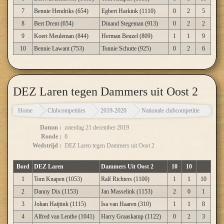
7
Bennie Hendriks (654)
Egbert Harkink (1110)
0
2
5
8
Bert Drent (654)
Dinand Stegeman (913)
0
2
2
9
Koert Meuleman (844)
Herman Beuzel (809)
1
1
9
10
Bennie Lawant (753)
Tonnie Schutte (925)
0
2
6
DEZ Laren tegen Dammers uit Oost 2
Home
Clubcompetities
2019-2020
Nationale clubcompetitie
DEZ
Datum :
zaterdag 21 december 2019
Ronde :
6
Wedstrijd :
DEZ Laren tegen Dammers uit Oost 2
Bord
DEZ Laren
Dammers Uit Oost 2
10
10
1
Tom Knapen (1053)
Ralf Richters (1100)
1
1
10
2
Danny Dix (1153)
Jan Masselink (1153)
2
0
1
3
Johan Haijtink (1115)
Isa van Haaren (310)
1
1
8
4
Alfred van Lenthe (1041)
Harry Graaskamp (1122)
0
2
3