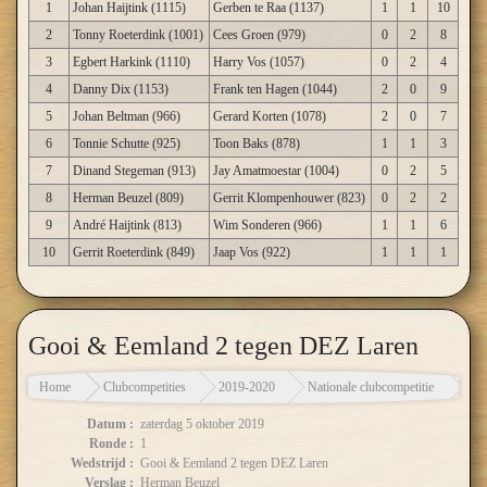
1
Johan Haijtink (1115)
Gerben te Raa (1137)
1
1
10
2
Tonny Roeterdink (1001)
Cees Groen (979)
0
2
8
3
Egbert Harkink (1110)
Harry Vos (1057)
0
2
4
4
Danny Dix (1153)
Frank ten Hagen (1044)
2
0
9
5
Johan Beltman (966)
Gerard Korten (1078)
2
0
7
6
Tonnie Schutte (925)
Toon Baks (878)
1
1
3
7
Dinand Stegeman (913)
Jay Amatmoestar (1004)
0
2
5
8
Herman Beuzel (809)
Gerrit Klompenhouwer (823)
0
2
2
9
André Haijtink (813)
Wim Sonderen (966)
1
1
6
10
Gerrit Roeterdink (849)
Jaap Vos (922)
1
1
1
Gooi & Eemland 2 tegen DEZ Laren
Home
Clubcompetities
2019-2020
Nationale clubcompetitie
Goo
Datum :
zaterdag 5 oktober 2019
Ronde :
1
Wedstrijd :
Gooi & Eemland 2 tegen DEZ Laren
Verslag :
Herman Beuzel