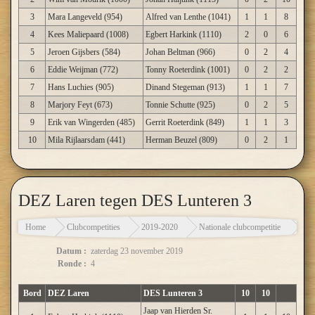
3
Mara Langeveld (954)
Alfred van Lenthe (1041)
1
1
8
4
Kees Maliepaard (1008)
Egbert Harkink (1110)
2
0
6
5
Jeroen Gijsbers (584)
Johan Beltman (966)
0
2
4
6
Eddie Weijman (772)
Tonny Roeterdink (1001)
0
2
2
7
Hans Luchies (905)
Dinand Stegeman (913)
1
1
7
8
Marjory Feyt (673)
Tonnie Schutte (925)
0
2
5
9
Erik van Wingerden (485)
Gerrit Roeterdink (849)
1
1
3
10
Mila Rijlaarsdam (441)
Herman Beuzel (809)
0
2
1
DEZ Laren tegen DES Lunteren 3
Home
Clubcompetities
2019-2020
Nationale clubcompetitie
DEZ
Datum :
zaterdag 23 november 2019
Ronde :
4
Bord
DEZ Laren
DES Lunteren 3
10
10
Jaap van Hierden Sr.