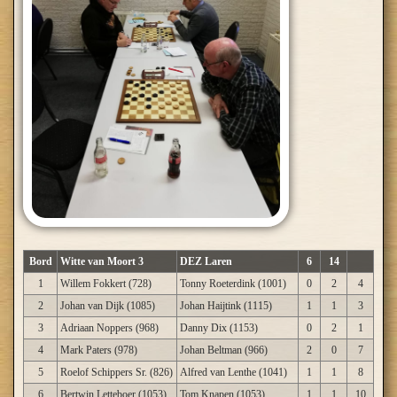
Bord
Witte van Moort 3
DEZ Laren
6
14
1
Willem Fokkert (728)
Tonny Roeterdink (1001)
0
2
4
2
Johan van Dijk (1085)
Johan Haijtink (1115)
1
1
3
3
Adriaan Noppers (968)
Danny Dix (1153)
0
2
1
4
Mark Paters (978)
Johan Beltman (966)
2
0
7
5
Roelof Schippers Sr. (826)
Alfred van Lenthe (1041)
1
1
8
6
Bertwin Letteboer (1053)
Tom Knapen (1053)
1
1
10