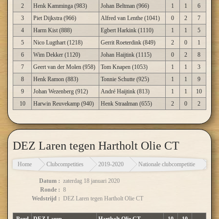
2
Henk Kamminga (983)
Johan Beltman (966)
1
1
6
3
Piet Dijkstra (966)
Alfred van Lenthe (1041)
0
2
7
4
Harm Kist (888)
Egbert Harkink (1110)
1
1
5
5
Nico Lugthart (1218)
Gerrit Roeterdink (849)
2
0
1
6
Wim Dekker (1120)
Johan Haijtink (1115)
0
2
8
7
Geert van der Molen (958)
Tom Knapen (1053)
1
1
3
8
Henk Ramon (883)
Tonnie Schutte (925)
1
1
9
9
Johan Wezenberg (912)
André Haijtink (813)
1
1
10
10
Harwin Reuvekamp (940)
Henk Straalman (655)
2
0
2
DEZ Laren tegen Hartholt Olie CT
Home
Clubcompetities
2019-2020
Nationale clubcompetitie
DEZ
Datum :
zaterdag 18 januari 2020
Ronde :
8
Wedstrijd :
DEZ Laren tegen Hartholt Olie CT