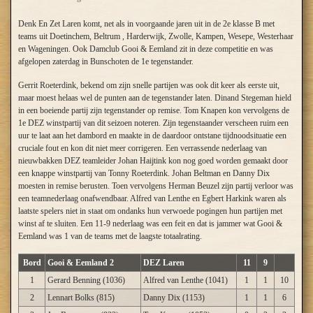
Denk En Zet Laren komt, net als in voorgaande jaren uit in de 2e klasse B met
teams uit Doetinchem, Beltrum , Harderwijk, Zwolle, Kampen, Wesepe, Westerhaar
en Wageningen. Ook Damclub Gooi & Eemland zit in deze competitie en was
afgelopen zaterdag in Bunschoten de 1e tegenstander.
Gerrit Roeterdink, bekend om zijn snelle partijen was ook dit keer als eerste uit,
maar moest helaas wel de punten aan de tegenstander laten. Dinand Stegeman hield
in een boeiende partij zijn tegenstander op remise. Tom Knapen kon vervolgens de
1e DEZ winstpartij van dit seizoen noteren. Zijn tegenstaander verscheen ruim een
uur te laat aan het dambord en maakte in de daardoor ontstane tijdnoodsituatie een
cruciale fout en kon dit niet meer corrigeren. Een verrassende nederlaag van
nieuwbakken DEZ teamleider Johan Haijtink kon nog goed worden gemaakt door
een knappe winstpartij van Tonny Roeterdink. Johan Beltman en Danny Dix
moesten in remise berusten. Toen vervolgens Herman Beuzel zijn partij verloor was
een teamnederlaag onafwendbaar. Alfred van Lenthe en Egbert Harkink waren als
laatste spelers niet in staat om ondanks hun verwoede pogingen hun partijen met
winst af te sluiten. Een 11-9 nederlaag was een feit en dat is jammer wat Gooi &
Eemland was 1 van de teams met de laagste totaalrating.
Bord
Gooi & Eemland 2
DEZ Laren
11
9
1
Gerard Benning (1036)
Alfred van Lenthe (1041)
1
1
10
2
Lennart Bolks (815)
Danny Dix (1153)
1
1
6