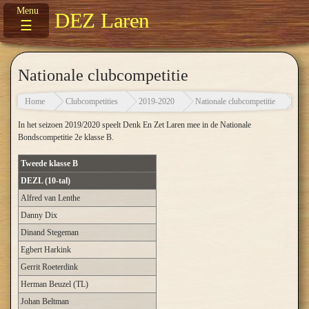
DEZ Laren
☰
Nationale clubcompetitie
Home
Clubcompetities
2019-2020
Nationale clubcompetitie
In het seizoen 2019/2020 speelt Denk En Zet Laren mee in de Nationale
Bondscompetitie 2e klasse B.
Tweede klasse B
DEZL (10-tal)
Alfred van Lenthe
Danny Dix
Dinand Stegeman
Egbert Harkink
Gerrit Roeterdink
Herman Beuzel (TL)
Johan Beltman