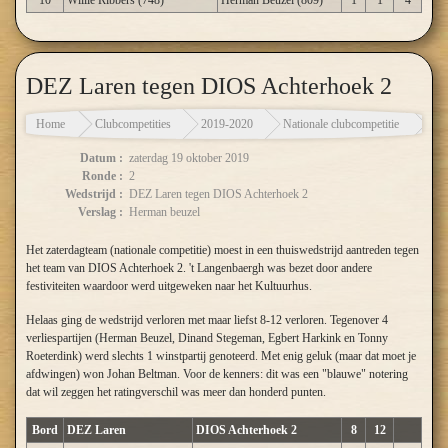
10
Willie Ribbers (748)
Herman Beuzel (809)
1
1
4
DEZ Laren tegen DIOS Achterhoek 2
Home
Clubcompetities
2019-2020
Nationale clubcompetitie
DEZ
Datum :
zaterdag 19 oktober 2019
Ronde :
2
Wedstrijd :
DEZ Laren tegen DIOS Achterhoek 2
Verslag :
Herman beuzel
Het zaterdagteam (nationale competitie) moest in een thuiswedstrijd aantreden tegen
het team van DIOS Achterhoek 2. 't Langenbaergh was bezet door andere
festiviteiten waardoor werd uitgeweken naar het Kultuurhus.
Helaas ging de wedstrijd verloren met maar liefst 8-12 verloren. Tegenover 4
verliespartijen (Herman Beuzel, Dinand Stegeman, Egbert Harkink en Tonny
Roeterdink) werd slechts 1 winstpartij genoteerd. Met enig geluk (maar dat moet je
afdwingen) won Johan Beltman. Voor de kenners: dit was een "blauwe" notering
dat wil zeggen het ratingverschil was meer dan honderd punten.
Bord
DEZ Laren
DIOS Achterhoek 2
8
12