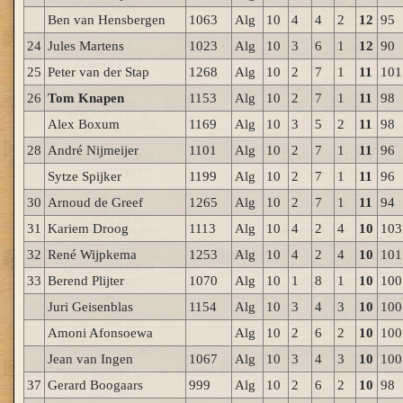
Ben van Hensbergen
1063
Alg
10
4
4
2
12
95
24
Jules Martens
1023
Alg
10
3
6
1
12
90
25
Peter van der Stap
1268
Alg
10
2
7
1
11
101
26
Tom Knapen
1153
Alg
10
2
7
1
11
98
Alex Boxum
1169
Alg
10
3
5
2
11
98
28
André Nijmeijer
1101
Alg
10
2
7
1
11
96
Sytze Spijker
1199
Alg
10
2
7
1
11
96
30
Arnoud de Greef
1265
Alg
10
2
7
1
11
94
31
Kariem Droog
1113
Alg
10
4
2
4
10
103
32
René Wijpkema
1253
Alg
10
4
2
4
10
101
33
Berend Plijter
1070
Alg
10
1
8
1
10
100
Juri Geisenblas
1154
Alg
10
3
4
3
10
100
Amoni Afonsoewa
Alg
10
2
6
2
10
100
Jean van Ingen
1067
Alg
10
3
4
3
10
100
37
Gerard Boogaars
999
Alg
10
2
6
2
10
98