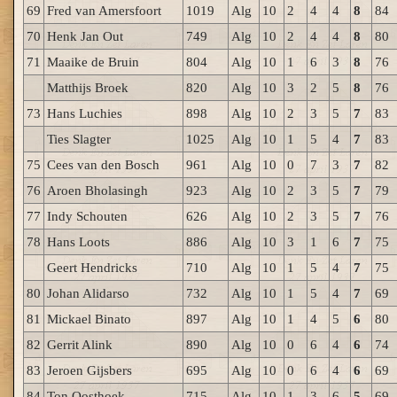
69
Fred van Amersfoort
1019
Alg
10
2
4
4
8
84
70
Henk Jan Out
749
Alg
10
2
4
4
8
80
71
Maaike de Bruin
804
Alg
10
1
6
3
8
76
Matthijs Broek
820
Alg
10
3
2
5
8
76
73
Hans Luchies
898
Alg
10
2
3
5
7
83
Ties Slagter
1025
Alg
10
1
5
4
7
83
75
Cees van den Bosch
961
Alg
10
0
7
3
7
82
76
Aroen Bholasingh
923
Alg
10
2
3
5
7
79
77
Indy Schouten
626
Alg
10
2
3
5
7
76
78
Hans Loots
886
Alg
10
3
1
6
7
75
Geert Hendricks
710
Alg
10
1
5
4
7
75
80
Johan Alidarso
732
Alg
10
1
5
4
7
69
81
Mickael Binato
897
Alg
10
1
4
5
6
80
82
Gerrit Alink
890
Alg
10
0
6
4
6
74
83
Jeroen Gijsbers
695
Alg
10
0
6
4
6
69
84
Ton Oosthoek
715
Alg
10
1
3
6
5
69