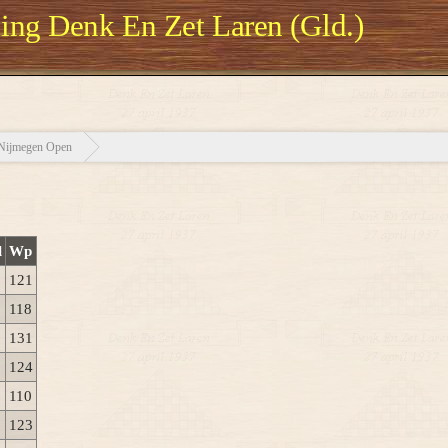
ng Denk En Zet Laren (Gld.)
Nijmegen Open
l
Wp
121
118
131
124
110
123