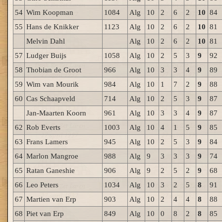
54
Wim Koopman
1084
Alg
10
2
6
2
10
84
55
Hans de Knikker
1123
Alg
10
2
6
2
10
81
Melvin Dahl
Alg
10
2
6
2
10
81
57
Ludger Buijs
1058
Alg
10
2
5
3
9
92
58
Thobian de Groot
966
Alg
10
3
3
4
9
89
59
Wim van Mourik
984
Alg
10
1
7
2
9
88
60
Cas Schaapveld
714
Alg
10
2
5
3
9
87
Jan-Maarten Koorn
961
Alg
10
3
3
4
9
87
62
Rob Everts
1003
Alg
10
4
1
5
9
85
63
Frans Lamers
945
Alg
10
2
5
3
9
84
64
Marlon Mangroe
988
Alg
9
3
3
3
9
74
65
Ratan Ganeshie
906
Alg
9
2
5
2
9
68
66
Leo Peters
1034
Alg
10
3
2
5
8
91
67
Martien van Erp
903
Alg
10
2
4
4
8
88
68
Piet van Erp
849
Alg
10
0
8
2
8
85