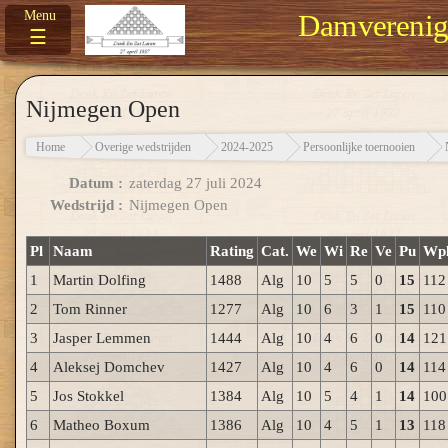
Damverenigi
☰
Nijmegen Open
Home
Overige wedstrijden
2024-2025
Persoonlijke toernooien
Datum :
zaterdag 27 juli 2024
Wedstrijd :
Nijmegen Open
Pl
Naam
Rating
Cat.
We
Wi
Re
Ve
Pu
Wp
1
Martin Dolfing
1488
Alg
10
5
5
0
15
112
2
Tom Rinner
1277
Alg
10
6
3
1
15
110
3
Jasper Lemmen
1444
Alg
10
4
6
0
14
121
4
Aleksej Domchev
1427
Alg
10
4
6
0
14
114
5
Jos Stokkel
1384
Alg
10
5
4
1
14
100
6
Matheo Boxum
1386
Alg
10
4
5
1
13
118