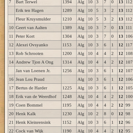
7
Bart Terwel
1394
Alg
10
3
7
0
13
112
Erik ten Hagen
1289
Alg
10
5
3
2
13
112
Fleur Kruysmulder
1210
Alg
10
5
3
2
13
112
10
Geert van Aalten
1389
Alg
10
3
7
0
13
111
11
Peter Kort
1304
Alg
10
3
7
0
13
106
12
Alexei Ovsyanko
1153
Alg
10
3
6
1
12
117
13
Rob Schrooten
1200
Alg
10
4
4
2
12
108
14
Andrew Tjon A Ong
1314
Alg
10
4
4
2
12
107
Jan van Loenen Jr.
1256
Alg
10
3
6
1
12
107
16
Jean Lou Praud
Alg
10
3
6
1
12
106
17
Bertus de Harder
1225
Alg
10
3
6
1
12
105
18
Erik van de Weerdhof
1248
Alg
10
4
4
2
12
100
19
Coen Bommel
1195
Alg
10
4
4
2
12
99
20
Henk Kalk
1230
Alg
10
2
8
0
12
98
21
Henk Kleinrensink
1152
Alg
10
3
6
1
12
96
22
Cock van Wijk
1190
Alg
10
4
4
2
12
95