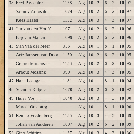
38
Fred Passchier
1178
Alg
10
2
6
2
10
97
Sammy Amusah
1074
Alg
10
2
6
2
10
97
Kees Hazen
1152
Alg
10
3
4
3
10
97
41
Jan van den Hooff
1071
Alg
10
2
6
2
10
96
Eep van Manen
1099
Alg
10
2
6
2
10
96
43
Stan van der Meer
953
Alg
10
1
8
1
10
95
Arie Janssen van Doorn
1170
Alg
10
2
6
2
10
95
Gerard Martens
1153
Alg
10
2
6
2
10
95
Arnout Mossink
999
Alg
10
3
4
3
10
95
47
Hans Ladage
1181
Alg
10
1
8
1
10
94
48
Soender Kalpoe
1070
Alg
10
2
6
2
10
92
49
Harry Vos
1048
Alg
10
3
4
3
10
90
Marcel Oostburg
Alg
10
1
8
1
10
90
51
Remco Vredenberg
1135
Alg
10
3
4
3
10
89
Johan van Aalderen
1097
Alg
10
2
6
2
10
89
53
Gino Schirinzi
1137
Alg
10
3
4
3
10
86