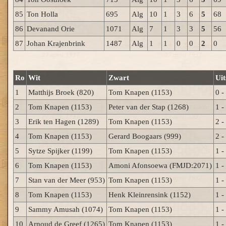
85
Ton Holla
695
Alg
10
1
3
6
5
68
86
Devanand Orie
1071
Alg
7
1
3
3
5
56
87
Johan Krajenbrink
1487
Alg
1
1
0
0
2
0
Ro
Wit
Zwart
Uit
1
Matthijs Broek (820)
Tom Knapen (1153)
0 -
2
Tom Knapen (1153)
Peter van der Stap (1268)
1 -
3
Erik ten Hagen (1289)
Tom Knapen (1153)
2 -
4
Tom Knapen (1153)
Gerard Boogaars (999)
2 -
5
Sytze Spijker (1199)
Tom Knapen (1153)
1 -
6
Tom Knapen (1153)
Amoni Afonsoewa (FMJD:2071)
1 -
7
Stan van der Meer (953)
Tom Knapen (1153)
1 -
8
Tom Knapen (1153)
Henk Kleinrensink (1152)
1 -
9
Sammy Amusah (1074)
Tom Knapen (1153)
1 -
10
Arnoud de Greef (1265)
Tom Knapen (1153)
1 -