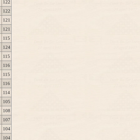
122
122
121
121
115
124
115
116
115
116
114
105
108
107
104
104