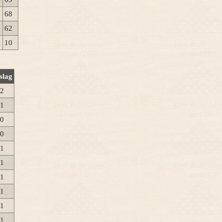
68
62
10
slag
 2
 1
 0
 0
 1
 1
 1
 1
 1
 1