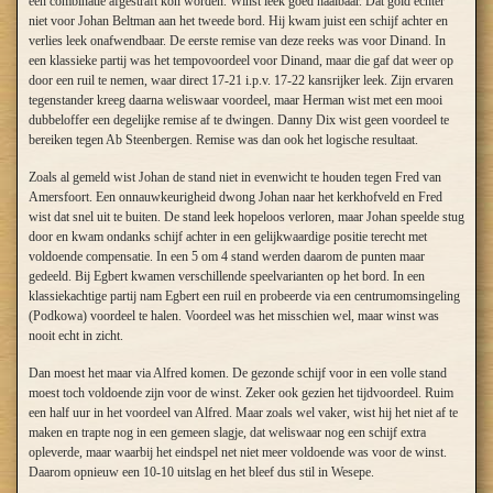
een combinatie afgestraft kon worden. Winst leek goed haalbaar. Dat gold echter
niet voor Johan Beltman aan het tweede bord. Hij kwam juist een schijf achter en
verlies leek onafwendbaar. De eerste remise van deze reeks was voor Dinand. In
een klassieke partij was het tempovoordeel voor Dinand, maar die gaf dat weer op
door een ruil te nemen, waar direct 17-21 i.p.v. 17-22 kansrijker leek. Zijn ervaren
tegenstander kreeg daarna weliswaar voordeel, maar Herman wist met een mooi
dubbeloffer een degelijke remise af te dwingen. Danny Dix wist geen voordeel te
bereiken tegen Ab Steenbergen. Remise was dan ook het logische resultaat.
Zoals al gemeld wist Johan de stand niet in evenwicht te houden tegen Fred van
Amersfoort. Een onnauwkeurigheid dwong Johan naar het kerkhofveld en Fred
wist dat snel uit te buiten. De stand leek hopeloos verloren, maar Johan speelde stug
door en kwam ondanks schijf achter in een gelijkwaardige positie terecht met
voldoende compensatie. In een 5 om 4 stand werden daarom de punten maar
gedeeld. Bij Egbert kwamen verschillende speelvarianten op het bord. In een
klassiekachtige partij nam Egbert een ruil en probeerde via een centrumomsingeling
(Podkowa) voordeel te halen. Voordeel was het misschien wel, maar winst was
nooit echt in zicht.
Dan moest het maar via Alfred komen. De gezonde schijf voor in een volle stand
moest toch voldoende zijn voor de winst. Zeker ook gezien het tijdvoordeel. Ruim
een half uur in het voordeel van Alfred. Maar zoals wel vaker, wist hij het niet af te
maken en trapte nog in een gemeen slagje, dat weliswaar nog een schijf extra
opleverde, maar waarbij het eindspel net niet meer voldoende was voor de winst.
Daarom opnieuw een 10-10 uitslag en het bleef dus stil in Wesepe.