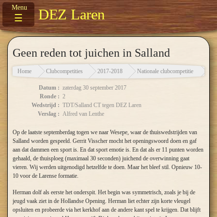
DEZ Laren
☰
Geen reden tot juichen in Salland
Home
Clubcompetities
2017-2018
Nationale clubcompetitie
Geen
Datum :
zaterdag 30 september 2017
Ronde :
2
Wedstrijd :
TDT/Salland CT tegen DEZ Laren
Verslag :
Alfred van Lenthe
Op de laatste septemberdag togen we naar Wesepe, waar de thuiswedstrijden van
Salland worden gespeeld. Gerrit Visscher mocht het openingswoord doen en gaf
aan dat dammen een sport is. En dat sport emotie is. En dat als er 11 punten worden
gehaald, de thuisploeg (maximaal 30 seconden) juichend de overwinning gaat
vieren. Wij werden uitgenodigd hetzelfde te doen. Maar het bleef stil. Opnieuw 10-
10 voor de Larense formatie.
Herman dolf als eerste het onderspit. Het begin was symmetrisch, zoals je bij de
jeugd vaak ziet in de Hollandse Opening. Herman liet echter zijn korte vleugel
opsluiten en probeerde via het kerkhof aan de andere kant spel te krijgen. Dat blijft