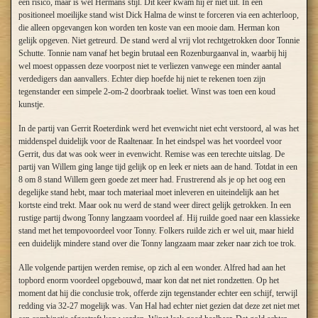
een risico, maar is wel Hermans stijl. Dit keer kwam hij er niet uit. In een
positioneel moeilijke stand wist Dick Halma de winst te forceren via een achterloop,
die alleen opgevangen kon worden ten koste van een mooie dam. Herman kon
gelijk opgeven. Niet getreurd. De stand werd al vrij vlot rechtgetrokken door Tonnie
Schutte. Tonnie nam vanaf het begin brutaal een Rozenburgaanval in, waarbij hij
wel moest oppassen deze voorpost niet te verliezen vanwege een minder aantal
verdedigers dan aanvallers. Echter diep hoefde hij niet te rekenen toen zijn
tegenstander een simpele 2-om-2 doorbraak toeliet. Winst was toen een koud
kunstje.
In de partij van Gerrit Roeterdink werd het evenwicht niet echt verstoord, al was het
middenspel duidelijk voor de Raaltenaar. In het eindspel was het voordeel voor
Gerrit, dus dat was ook weer in evenwicht. Remise was een terechte uitslag. De
partij van Willem ging lange tijd gelijk op en leek er niets aan de hand. Totdat in een
8 om 8 stand Willem geen goede zet meer had. Frustrerend als je op het oog een
degelijke stand hebt, maar toch materiaal moet inleveren en uiteindelijk aan het
kortste eind trekt. Maar ook nu werd de stand weer direct gelijk getrokken. In een
rustige partij dwong Tonny langzaam voordeel af. Hij ruilde goed naar een klassieke
stand met het tempovoordeel voor Tonny. Folkers ruilde zich er wel uit, maar hield
een duidelijk mindere stand over die Tonny langzaam maar zeker naar zich toe trok.
Alle volgende partijen werden remise, op zich al een wonder. Alfred had aan het
topbord enorm voordeel opgebouwd, maar kon dat net niet rondzetten. Op het
moment dat hij die conclusie trok, offerde zijn tegenstander echter een schijf, terwijl
redding via 32-27 mogelijk was. Van Hal had echter niet gezien dat deze zet niet met