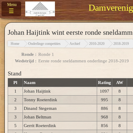
Damverenigi
☰
Johan Haijtink wint eerste ronde sneldam
Home
Onderlinge competities
Archief
2010-2020
2018-2019
Ronde :
Ronde 1
Wedstrijd :
Eerste ronde sneldammen onderlinge 2018-2019
Stand
Pl
Naam
Rating
AW
1
Johan Haijtink
1097
8
2
Tonny Roeterdink
995
8
3
Dinand Stegeman
886
8
3
Johan Beltman
968
8
5
Gerrit Roeterdink
856
8