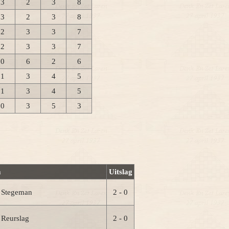
3
2
3
8
3
2
3
8
2
3
3
7
2
3
3
7
0
6
2
6
1
3
4
5
1
3
4
5
0
3
5
3
m
Uitslag
t Stegeman
2 - 0
 Reurslag
2 - 0