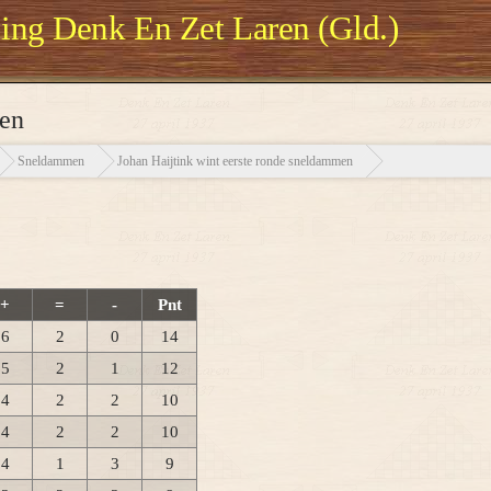
ng Denk En Zet Laren (Gld.)
men
Sneldammen
Johan Haijtink wint eerste ronde sneldammen
+
=
-
Pnt
6
2
0
14
5
2
1
12
4
2
2
10
4
2
2
10
4
1
3
9