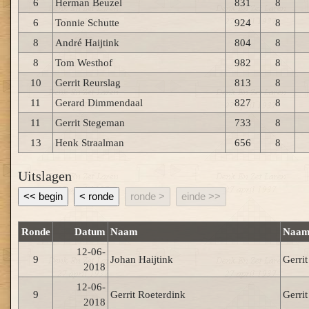
6
Herman Beuzel
831
8
6
Tonnie Schutte
924
8
8
André Haijtink
804
8
8
Tom Westhof
982
8
10
Gerrit Reurslag
813
8
11
Gerard Dimmendaal
827
8
11
Gerrit Stegeman
733
8
13
Henk Straalman
656
8
Uitslagen
<< begin
< ronde
ronde >
einde >>
Ronde
Datum
Naam
Naa
12-06-
9
Johan Haijtink
Gerri
2018
12-06-
9
Gerrit Roeterdink
Gerrit
2018