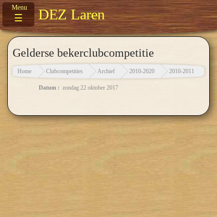
DEZ Laren
☰
Gelderse bekerclubcompetitie
Home
Clubcompetities
Archief
2010-2020
2010-2011
Gel
Datum :
zondag 22 oktober 2017