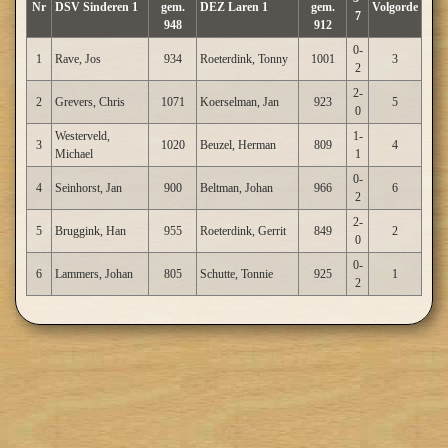
Nr
DSV Sinderen 1
gem.
DEZ Laren 1
gem.
Volgorde
7
948
912
0-
1
Rave, Jos
934
Roeterdink, Tonny
1001
3
2
2-
2
Grevers, Chris
1071
Koerselman, Jan
923
5
0
Westerveld,
1-
3
1020
Beuzel, Herman
809
4
Michael
1
0-
4
Seinhorst, Jan
900
Beltman, Johan
966
6
2
2-
5
Bruggink, Han
955
Roeterdink, Gerrit
849
2
0
0-
6
Lammers, Johan
805
Schutte, Tonnie
925
1
2