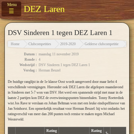
DEZ Laren
☰
DSV Sinderen 1 tegen DEZ Laren 1
Home
Clubcompetities
2019-2020
Gelderse clubcompetitie
DSV 
Datum :
maandag 11 november 2019
Ronde :
4
Wedstrijd :
DSV Sinderen 1 tegen DEZ Laren 1
Verslag :
Herman Beuzel
De huidige ranglijst in de 1e klasse Oost wordt aangevoerd door maar liefst 4
verschillende verenigingen. Hieronder ook DEZ Laren die afgelopen maandavond
in Sinderen met 5-7 won van DSV. Het werd een spannende strijd met maar in de
laatste 2 partijen kon DEZ de overwinningspunten binnenhalen. Tonny Roeterdink
wist Jos Rave te verslaan en Johan Beltman won met een leuke eindspelfinesse van
Jan Seinhorst. Een opmerkelijk resultaat voor Herman Beuzel: hij wist ondanks het
ratingverschil van meer dan 200 punten toch remise te maken tegen Michael
Westerveld.
Rating
Rating
5-