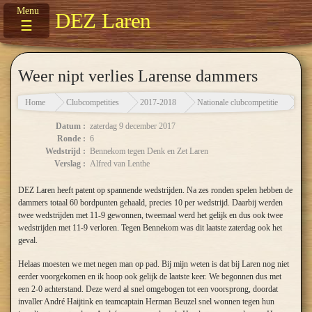
DEZ Laren
☰
Weer nipt verlies Larense dammers
Home
Clubcompetities
2017-2018
Nationale clubcompetitie
Wee
Datum :
zaterdag 9 december 2017
Ronde :
6
Wedstrijd :
Bennekom tegen Denk en Zet Laren
Verslag :
Alfred van Lenthe
DEZ Laren heeft patent op spannende wedstrijden. Na zes ronden spelen hebben de
dammers totaal 60 bordpunten gehaald, precies 10 per wedstrijd. Daarbij werden
twee wedstrijden met 11-9 gewonnen, tweemaal werd het gelijk en dus ook twee
wedstrijden met 11-9 verloren. Tegen Bennekom was dit laatste zaterdag ook het
geval.
Helaas moesten we met negen man op pad. Bij mijn weten is dat bij Laren nog niet
eerder voorgekomen en ik hoop ook gelijk de laatste keer. We begonnen dus met
een 2-0 achterstand. Deze werd al snel omgebogen tot een voorsprong, doordat
invaller André Haijtink en teamcaptain Herman Beuzel snel wonnen tegen hun