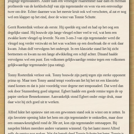
jeugdige tegenstanders. André nam een verlengde Haarlemmer naar dam en Herman
profiteerde van de kerkhofschijf van zijn tegenstander en won via een eenvoudige
twee om drie. Echter daarmee was het meeste kruit ook wel verschoten, al zat er nog
wel een klapper op het eind, door de winst van Tonnie Schutte.
Gerrit Roeterdink verloor als eerste. Hij speelde erg snel en had op het oog een
degelijke stand. Hij bouwde zijn lange vleugel echter veel te vol, wat hem een
zwakke korte vleugel op leverde. Na een 3-om-3 van zijn tegenstander werd die
vleugel nog verder verzwakt en het was wachten op een doorbraak die er ook daar
kwam. Johan dolf vervolgens het onderspit. In een klassieke stand liet hij zicht
beetnemen en kwam na een lange afwikkeling een schijf achter. Dinand haalde
vervolgens wel een punt. Een volkomen gelijkwaardige remise tegen een volkomen
gelijkwaardige tegenstander (qua rating).
Tonny Roeterdink verloor ook. Tonny bouwde zijn partij tegen zijn sterke opponent
prima op. Maar toen Tonny aantal tempi voorkwam liet hij het tot een klassieke
stand komen en dat is juist voordelig voor degene met temponadeel. Dat werd dan
ook door Stunnenberg goed uitgenut. Egbert haalde een goede remise tegen de op
papier sterkste Bennekommer. Aanvankelijk stond Egbert onder enige druk, maar
daar wist hij zich goed uit te werken.
Alfred lukte het opnieuw niet om een gewonnen stand ook in winst om te zetten. In
zijn favoriete opening lukte het hem om zijn tegenstander te omknellen, maar door
een onnauwkeurigheid rond de 30e zet, kon zijn tegenstander ontsnappen. Bij
naspelen bleken meerdere andere varianten winnend. Op het laatst moest Alfred
zelfs de remise nog maken. Wat dat betreft deed Tonnie Schutte het beter. Tonnie is