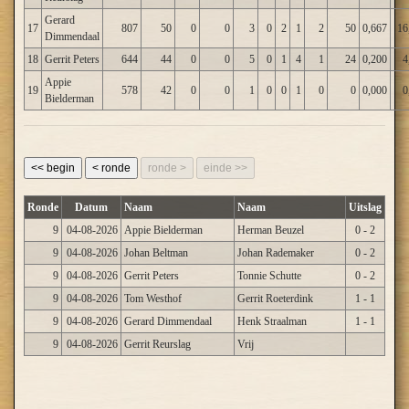
Gerard
17
807
50
0
0
3
0
2
1
2
50
0,667
16
Dimmendaal
18
Gerrit Peters
644
44
0
0
5
0
1
4
1
24
0,200
4
Appie
19
578
42
0
0
1
0
0
1
0
0
0,000
0
Bielderman
<< begin
< ronde
ronde >
einde >>
Ronde
Datum
Naam
Naam
Uitslag
9
04-08-2026
Appie Bielderman
Herman Beuzel
0 - 2
9
04-08-2026
Johan Beltman
Johan Rademaker
0 - 2
9
04-08-2026
Gerrit Peters
Tonnie Schutte
0 - 2
9
04-08-2026
Tom Westhof
Gerrit Roeterdink
1 - 1
9
04-08-2026
Gerard Dimmendaal
Henk Straalman
1 - 1
9
04-08-2026
Gerrit Reurslag
Vrij