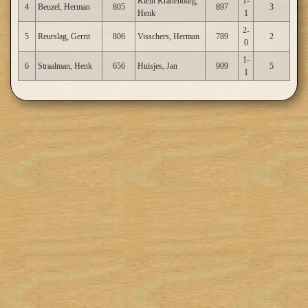
Klein Kranenbarg,
1-
4
Beuzel, Herman
805
897
3
Henk
1
2-
5
Reurslag, Gerrit
806
Visschers, Herman
789
2
0
1-
6
Straalman, Henk
656
Huisjes, Jan
909
5
1