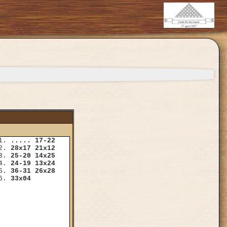
1.
.....
17-22
2.
28x17
21x12
3.
25-20
14x25
4.
24-19
13x24
5.
36-31
26x28
6.
33x04