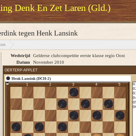
ng Denk En Zet Laren (Gld.)
erdink tegen Henk Lansink
sink
Wedstrijd
Gelderse clubcompetitie eerste klasse regio Oost
Datum
November 2010
OERTERP-APPLET
Henk Lansink (DCH-2)
0
1
2
3
4
5
0
0
0
0
6
0
16