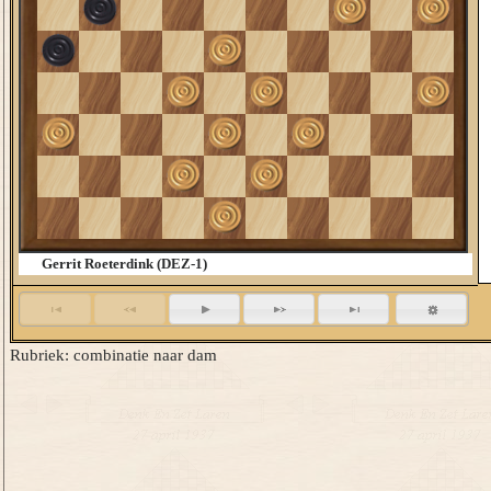
26
36
46
Gerrit Roeterdink (DEZ-1)
Rubriek: combinatie naar dam