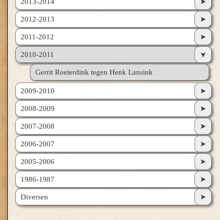
2013-2014
➤
2012-2013
➤
2011-2012
➤
2010-2011
➤
Gerrit Roeterdink tegen Henk Lansink
2009-2010
➤
2008-2009
➤
2007-2008
➤
2006-2007
➤
2005-2006
➤
1986-1987
➤
Diversen
➤