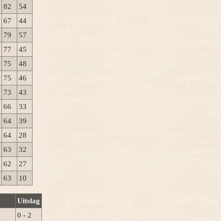
82
54
67
44
79
57
77
45
75
48
75
46
73
43
66
33
64
39
64
28
63
32
62
27
63
10
Uitslag
0 - 2