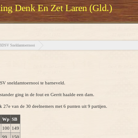
ng Denk En Zet Laren (Gld.)
BDSV Sneldamtoernooi
DSV sneldamtoernooi te barneveld.
nstander ging in de fout en Gerrit haalde een dam.
ijk 27e van de 30 deelnemers met 6 punten uit 9 partijen.
Wp
SB
100
149
99
150