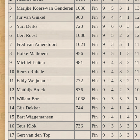
3
Marijke Koers-van Genderen
1038
Fin
9
5
3
1
13
4
Jur van Ginkel
960
Fin
9
4
4
1
12
5
Yuri Derks
723
Fin
9
6
0
3
12
6
Bert Roest
1088
Fin
9
5
2
2
12
7
Fred van Amersfoort
1021
Fin
9
3
5
1
11
8
Boike Mathoera
956
Fin
9
5
1
3
11
9
Michiel Luiten
981
Fin
9
4
3
2
11
10
Renzo Rubele
Fin
9
4
3
2
11
11
Eddy Weijman
772
Fin
9
4
3
2
11
12
Matthijs Broek
836
Fin
9
4
2
3
10
13
Willem Bor
1038
Fin
9
3
3
3
9
14
Gijs Dekker
744
Fin
9
4
1
4
9
15
Bart Wiggemansen
Fin
9
4
1
4
9
16
Teus Klok
736
Fin
9
3
3
3
9
17
Gert van den Top
Fin
9
3
3
3
9