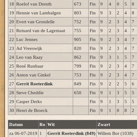
18
Roelof van Drenth
673
Fin
9
4
0
5
8
19
Hennie van Lambalgen
803
Fin
9
3
2
4
8
20
Evert van Grondelle
752
Fin
9
2
3
4
7
21
Reinard van de Lagemaat
755
Fin
9
2
3
4
7
22
Luc Jennes
905
Fin
9
2
3
4
7
23
Ad Vreeswijk
820
Fin
9
2
3
4
7
24
Leo van Raay
862
Fin
9
3
1
5
7
25
René Runhaar
799
Fin
9
2
3
4
7
26
Anton van Ginkel
753
Fin
9
2
3
4
7
27
Gerrit Roeterdink
849
Fin
9
2
2
5
6
28
Steve Cheddie
650
Fin
9
1
3
5
5
29
Casper Derks
Fin
9
1
3
5
5
30
Henri de Broeck
Fin
9
1
0
8
2
Datum
Ro
Wit
Zwart
za 06-07-2019
1
Gerrit Roeterdink (849)
Willem Bor (1038)