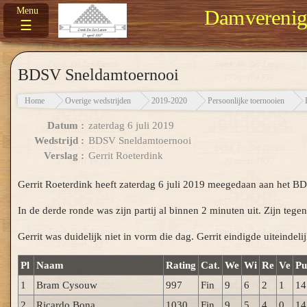
Damverenigi
☰
BDSV Sneldamtoernooi
Home
Overige wedstrijden
2019-2020
Persoonlijke toernooien
Datum :
zaterdag 6 juli 2019
Wedstrijd :
BDSV Sneldamtoernooi
Verslag :
Gerrit Roeterdink
Gerrit Roeterdink heeft zaterdag 6 juli 2019 meegedaan aan het B
In de derde ronde was zijn partij al binnen 2 minuten uit. Zijn tege
Gerrit was duidelijk niet in vorm die dag. Gerrit eindigde uiteindel
Pl
Naam
Rating
Cat.
We
Wi
Re
Ve
Pu
1
Bram Cysouw
997
Fin
9
6
2
1
14
2
Ricardo Bona
1030
Fin
9
5
4
0
14