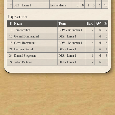
7
DEZ - Laren 1
Eerste klasse
6
0
1
5
1
16
Topscorer
Pl
Naam
Team
Bord
AW
Pt
8
Tom Westhof
BDV - Brummen 1
2
6
7
16
Gerard Dimmendaal
DEZ - Laren 1
4
6
6
16
Gerrit Roeterdink
BDV - Brummen 1
4
6
6
21
Herman Beuzel
DEZ - Laren 1
3
6
4
24
Dinand Stegeman
DEZ - Laren 1
1
6
3
24
Johan Beltman
DEZ - Laren 1
2
6
3