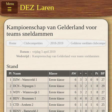
DEZ Laren
☰
Kampioenschap van Gelderland voor
teams sneldammen
Home
Clubcompetities
2018-2019
Gelderse sneldam clubcompetitie
Datum :
vrijdag 5 april 2019
Wedstrijd :
Kampioenschap van Gelderland voor teams sneldammen
Stand
Pl
Naam
Klasse
AW
+
=
-
Pt
BP
1
DZW - Warnsveld 1
Eerste klasse
6
3
3
0
9
27
2
DCN - Nijmegen 1
Eerste klasse
6
3
2
1
8
29
3
WDV - Winterswijk 1
Eerste klasse
6
3
2
1
8
27
4
BDV - Brummen 1
Eerste klasse
6
4
0
2
8
25
5
CTD - Arnhem 2
Eerste klasse
6
1
4
1
6
25
6
BDSV - Barneveld 2
Eerste klasse
6
1
0
5
2
19