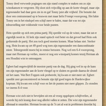
Tonny deed verwoede pogingen om zijn stand complex te maken om zo zijn
winstkansen te vergroten. Hij sloot zich vrijwillig op aan de korte vleugel, maar zijn
tegenstander had daar geen zin in en gaf Tonny juist alle vrijheid. Die benutte dat
door een centrumstand op te bouwen met maar liefst 9 tempi voorsprong. Het lukte
Tonny om in het eindspel een schijf meer te halen, maar dat was tot zijn
teleurstelling niet voldoende voor beide punten.
Hein speelde op zich een prima partij. Hij speelde vol op de winst, maar dat zat er
eigenlijk nooit in. Al leek zijn stand optisch veel beter en dat gevoel had Hein ook
gedurende de partij. Het zou toch goed moeten komen. Maar helaas niet. Sterker
nog, Hein kwam op zet 49 goed weg toen zijn tegenstander een damcombinatie
miste. Teleurgesteld moest hij in remise berusten. Nog wel een 6-4 voorsprong,
maar met Herman op verlies, moest er nog een winstpartij komen tenzij Herman als
een Houdini wist te ontsnappen.
Egbert had ongetwijfeld de mooiste partij van de dag. Hij ging wel in op de kans
om zijn tegenstander aan de korte vleugel op te sluiten en gooide daarna de sleutel
uit het raam. Wat Bert Foppen ook probeerde, hij kwam er niet meer uit. Egbert
speelde zeer geconcentreerd en benutte zijn tijd goed tegen de Harderwijkse
kopman. Hij kwam een schijf voor en liet de punten niet meer glippen. Zo stonden
we ineens 8-4 voor.
Herman wist zich niet te bevrijden uit een al vroeg opgelopen schijfverlies, al
weerde hij zich kranig door nog allerlei vallen te zetten. Die wist zijn tegenstander
allemaal te omzeilen. Herman kwam op de 7e zet al wat in problemen doordat hij