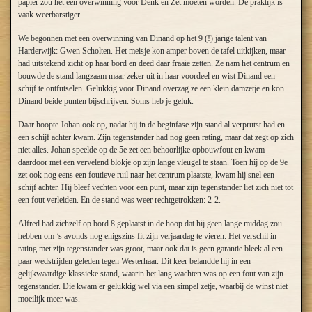
papier zou het een overwinning voor Denk en Zet moeten worden. De praktijk is
vaak weerbarstiger.
We begonnen met een overwinning van Dinand op het 9 (!) jarige talent van
Harderwijk: Gwen Scholten. Het meisje kon amper boven de tafel uitkijken, maar
had uitstekend zicht op haar bord en deed daar fraaie zetten. Ze nam het centrum en
bouwde de stand langzaam maar zeker uit in haar voordeel en wist Dinand een
schijf te ontfutselen. Gelukkig voor Dinand overzag ze een klein damzetje en kon
Dinand beide punten bijschrijven. Soms heb je geluk.
Daar hoopte Johan ook op, nadat hij in de beginfase zijn stand al verprutst had en
een schijf achter kwam. Zijn tegenstander had nog geen rating, maar dat zegt op zich
niet alles. Johan speelde op de 5e zet een behoorlijke opbouwfout en kwam
daardoor met een vervelend blokje op zijn lange vleugel te staan. Toen hij op de 9e
zet ook nog eens een foutieve ruil naar het centrum plaatste, kwam hij snel een
schijf achter. Hij bleef vechten voor een punt, maar zijn tegenstander liet zich niet tot
een fout verleiden. En de stand was weer rechtgetrokken: 2-2.
Alfred had zichzelf op bord 8 geplaatst in de hoop dat hij geen lange middag zou
hebben om ’s avonds nog enigszins fit zijn verjaardag te vieren. Het verschil in
rating met zijn tegenstander was groot, maar ook dat is geen garantie bleek al een
paar wedstrijden geleden tegen Westerhaar. Dit keer belandde hij in een
gelijkwaardige klassieke stand, waarin het lang wachten was op een fout van zijn
tegenstander. Die kwam er gelukkig wel via een simpel zetje, waarbij de winst niet
moeilijk meer was.