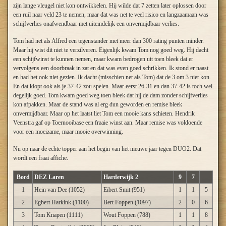
zijn lange vleugel niet kon ontwikkelen. Hij wilde dat 7 zetten later oplossen door
een ruil naar veld 23 te nemen, maar dat was net te veel risico en langzaamaan was
schijfverlies onafwendbaar met uiteindelijk een onvermijdbaar verlies.
Tom had net als Alfred een tegenstander met meer dan 300 rating punten minder.
Maar hij wist dit niet te verzilveren. Eigenlijk kwam Tom nog goed weg. Hij dacht
een schijfwinst te kunnen nemen, maar kwam bedrogen uit toen bleek dat er
vervolgens een doorbraak in zat en dat was even goed schrikken. Ik stond er naast
en had het ook niet gezien. Ik dacht (misschien net als Tom) dat de 3 om 3 niet kon.
En dat klopt ook als je 37-42 zou spelen. Maar eerst 26-31 en dan 37-42 is toch wel
degelijk goed. Tom kwam goed weg toen bleek dat hij de dam zonder schijfverlies
kon afpakken. Maar de stand was al erg dun geworden en remise bleek
onvermijdbaar. Maar op het laatst liet Tom een mooie kans schieten. Hendrik
Veenstra gaf op Toernooibase een fraaie winst aan. Maar remise was voldoende
voor een moeizame, maar mooie overwinning.
Nu op naar de echte topper aan het begin van het nieuwe jaar tegen DUO2. Dat
wordt een fraai affiche.
Bord
DEZ Laren
Harderwijk 2
9
7
1
Hein van Dee (1052)
Eibert Smit (951)
1
1
5
2
Egbert Harkink (1100)
Bert Foppen (1097)
2
0
6
3
Tom Knapen (1111)
Wout Foppen (788)
1
1
8