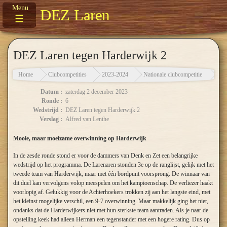
DEZ Laren
☰
DEZ Laren tegen Harderwijk 2
Home
Clubcompetities
2023-2024
Nationale clubcompetitie
DEZ
Datum :
zaterdag 2 december 2023
Ronde :
6
Wedstrijd :
DEZ Laren tegen Harderwijk 2
Verslag :
Alfred van Lenthe
Mooie, maar moeizame overwinning op Harderwijk
In de zesde ronde stond er voor de dammers van Denk en Zet een belangrijke
wedstrijd op het programma. De Larenaren stonden 3e op de ranglijst, gelijk met het
tweede team van Harderwijk, maar met één bordpunt voorsprong. De winnaar van
dit duel kan vervolgens volop meespelen om het kampioenschap. De verliezer haakt
voorlopig af. Gelukkig voor de Achterhoekers trokken zij aan het langste eind, met
het kleinst mogelijke verschil, een 9-7 overwinning. Maar makkelijk ging het niet,
ondanks dat de Harderwijkers niet met hun sterkste team aantraden. Als je naar de
opstelling keek had alleen Herman een tegenstander met een hogere rating. Dus op