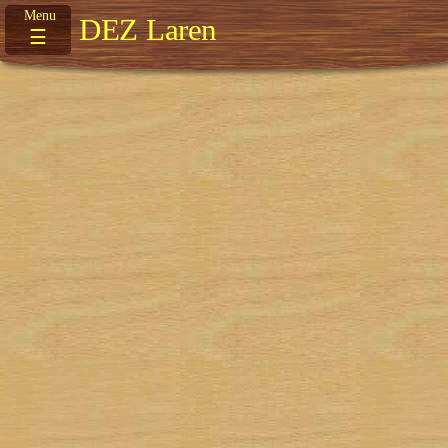
DEZ Laren
☰