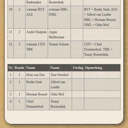
Rademaker
Roeterdink
10
2
winnaar RST-
winnaar HBL-
RST = Rodin Smit, ALE
ALE
OML
= Alfred van Lenthe
HBL = Herman Beuzel,
OML = Odin Mol
11
2
André Haijtink
Appie
Bielderman
12
2
winnaar CDT-
Tonnie Schutte
CDT = Chiel
TRK
Dommerholt, TRK =
Tonny Roeterdink
Nr
Ronde
Naam
Naam
Uitslag
Opmerking
1
1
Hein van Dee
Tom Westhof
2
1
Rodin Smit
Alfred van
Lenthe
3
1
Herman Beuzel
Odin Mol
4
1
Chiel
Tonny
Dommerholt
Roeterdink