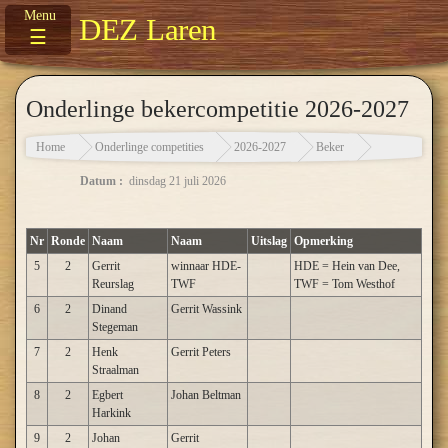
DEZ Laren
☰
Onderlinge bekercompetitie 2026-2027
Home
Onderlinge competities
2026-2027
Beker
Datum :
dinsdag 21 juli 2026
Nr
Ronde
Naam
Naam
Uitslag
Opmerking
5
2
Gerrit
winnaar HDE-
HDE = Hein van Dee,
Reurslag
TWF
TWF = Tom Westhof
6
2
Dinand
Gerrit Wassink
Stegeman
7
2
Henk
Gerrit Peters
Straalman
8
2
Egbert
Johan Beltman
Harkink
9
2
Johan
Gerrit